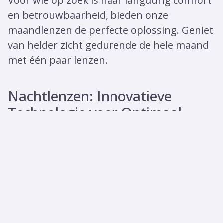
Voor wie op zoek is naar langdurig comfort
en betrouwbaarheid, bieden onze
maandlenzen de perfecte oplossing. Geniet
van helder zicht gedurende de hele maand
met één paar lenzen.
Nachtlenzen: Innovatieve
Technologie voor Optimaal
Draagcomfort
Stap in de toekomst van contactlenzen met
onze Nachtlenzen. Deze innovatieve lenzen
zijn ontworpen met geavanceerde
technologieën om droge ogen te
voorkomen en langdurig draagcomfort te